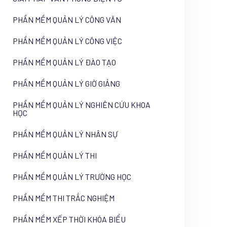
PHẦN MỀM QUẢN LÝ CÔNG VĂN
PHẦN MỀM QUẢN LÝ CÔNG VIỆC
PHẦN MỀM QUẢN LÝ ĐÀO TẠO
PHẦN MỀM QUẢN LÝ GIỜ GIẢNG
PHẦN MỀM QUẢN LÝ NGHIÊN CỨU KHOA
HỌC
PHẦN MỀM QUẢN LÝ NHÂN SỰ
PHẦN MỀM QUẢN LÝ THI
PHẦN MỀM QUẢN LÝ TRƯỜNG HỌC
PHẦN MỀM THI TRẮC NGHIỆM
PHẦN MỀM XẾP THỜI KHÓA BIỂU