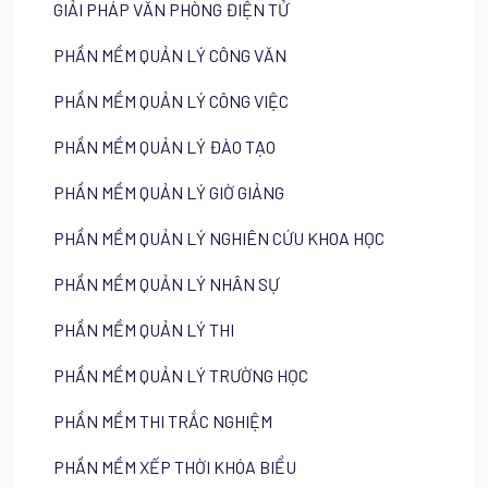
GIẢI PHÁP VĂN PHÒNG ĐIỆN TỬ
PHẦN MỀM QUẢN LÝ CÔNG VĂN
PHẦN MỀM QUẢN LÝ CÔNG VIỆC
PHẦN MỀM QUẢN LÝ ĐÀO TẠO
PHẦN MỀM QUẢN LÝ GIỜ GIẢNG
PHẦN MỀM QUẢN LÝ NGHIÊN CỨU KHOA HỌC
PHẦN MỀM QUẢN LÝ NHÂN SỰ
PHẦN MỀM QUẢN LÝ THI
PHẦN MỀM QUẢN LÝ TRƯỜNG HỌC
PHẦN MỀM THI TRẮC NGHIỆM
PHẦN MỀM XẾP THỜI KHÓA BIỂU