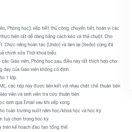
ên, Phòng học), xếp tiết thủ công, chuyển tiết, hoán vị các
c thực hiện rất dễ dàng bằng cách kéo và thả chuột. Cho
t. Chức năng hoàn tác (Undo) và làm lại (Redo) cũng đã
ả chỉnh sửa Thời khoá biểu.
 các Giáo viên, Phòng học sau, điều này rất thích hợp cho
g dạy của Giáo viên không cố định.
ho 1 lớp.
L, các tệp này được liên kết với nhau chặt chẽ thuận tiện
áo viên và sinh viên tra cứu thuận tiện.
ọc sinh qua Email sau khi xếp xong.
 cho toàn trường suốt năm học/khoá học và học kỳ.
n tuỳ chọn trong học kỳ.
a trên kế hoạch đào tạo tổng thể.