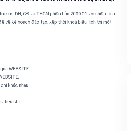
rường ĐH, CĐ và THCN phiên bản 2009.01 với nhiều tính
đề về kế hoạch đào tạo, xếp thời khoá biểu, lịch thi một
g qua WEBSITE.
a WEBSITE.
 chí khác nhau
 tiêu chí: