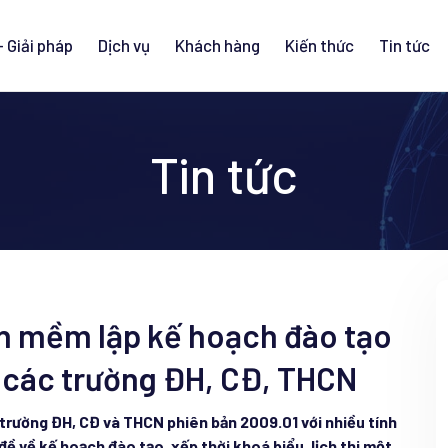
 Giải pháp
Dịch vụ
Khách hàng
Kiến thức
Tin tức
Tin tức
n mềm lập kế hoạch đào tạo
o các trường ĐH, CĐ, THCN
rường ĐH, CĐ và THCN phiên bản 2009.01 với nhiều tính
đề về kế hoạch đào tạo, xếp thời khoá biểu, lịch thi một