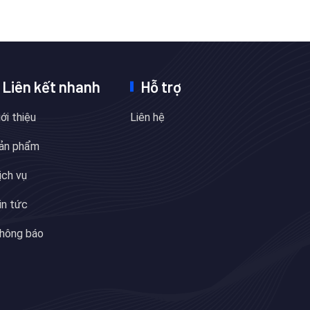
Liên kết nhanh
Hỗ trợ
iới thiệu
Liên hệ
ản phẩm
ịch vụ
in tức
hông báo