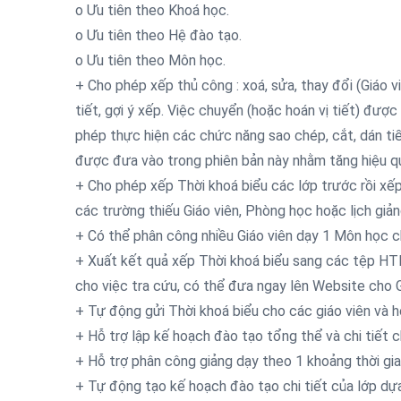
o Ưu tiên theo Khoá học.
o Ưu tiên theo Hệ đào tạo.
o Ưu tiên theo Môn học.
+ Cho phép xếp thủ công : xoá, sửa, thay đổi (Giáo vi
tiết, gợi ý xếp. Việc chuyển (hoặc hoán vị tiết) đượ
phép thực hiện các chức năng sao chép, cắt, dán tiế
được đưa vào trong phiên bản này nhằm tăng hiệu qu
+ Cho phép xếp Thời khoá biểu các lớp trước rồi xếp
các trường thiếu Giáo viên, Phòng học hoặc lịch giản
+ Có thể phân công nhiều Giáo viên dạy 1 Môn học c
+ Xuất kết quả xếp Thời khoá biểu sang các tệp HTM
cho việc tra cứu, có thể đưa ngay lên Website cho Gi
+ Tự động gửi Thời khoá biểu cho các giáo viên và h
+ Hỗ trợ lập kế hoạch đào tạo tổng thể và chi tiết
+ Hỗ trợ phân công giảng dạy theo 1 khoảng thời gia
+ Tự động tạo kế hoạch đào tạo chi tiết của lớp dự